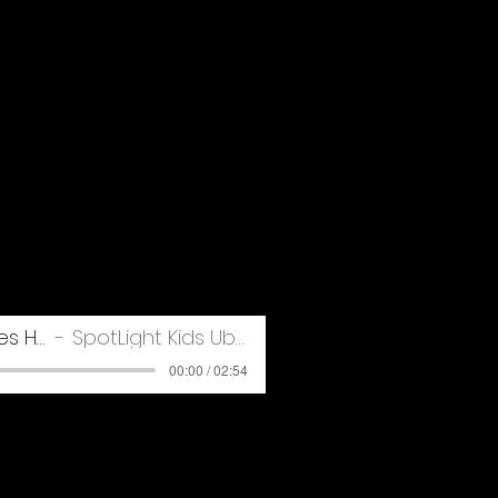
4. Größtes Herz
SpotLight Kids Übefile
00:00 / 02:54