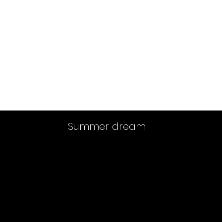
ue Seite
Be there
About Us
About Us
Summer dream