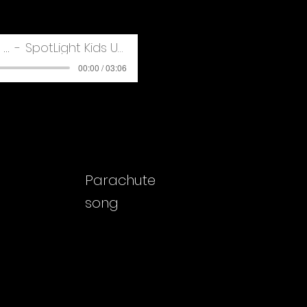
Du bist Krass Neu
SpotLight Kids Übefile
00:00 / 03:06
Parachute
song