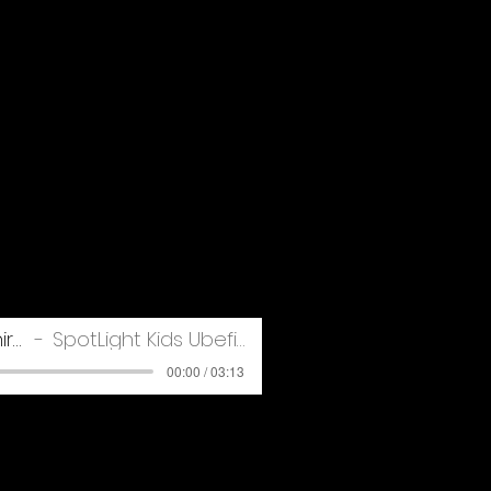
3. Fallschirm
SpotLight Kids Übefile
00:00 / 03:13