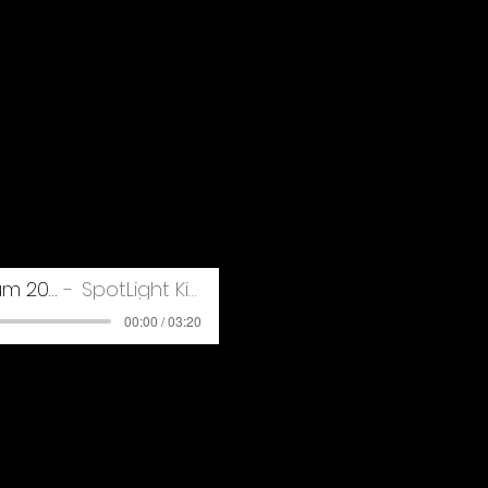
Sommertraum 2024_PB_VOX
SpotLight Kids Übefile
00:00 / 03:20