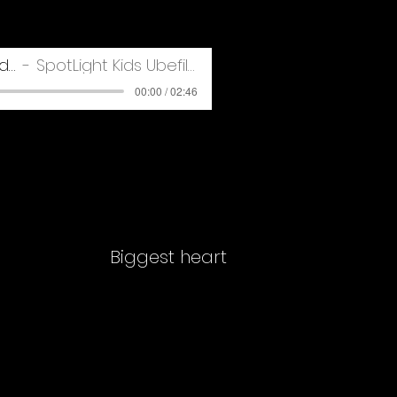
1. I'm ready
SpotLight Kids Übefile
00:00 / 02:46
Biggest heart