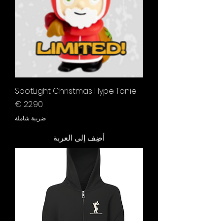
SpotLight Christmas Hype Tonie
السعر
ضريبة شاملة
أضِف إلى العربة