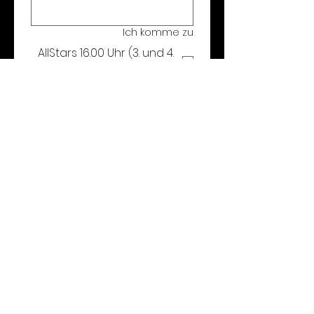
Ich komme zu
AllStars 16.00 Uhr (3. und 4.
Klasse)
AllStars 17.00 Uhr (ab 5.
Klasse)
يُقدِّم
أطفال سبوتلايت
قسم الموسيقى في WONDREAM EV
info@spotlight-kids.de
روهرشتات أرينا، شارع سودينجر ٥٦١أ، ٤٤٦٢٨
هيرنه، ألمانيا