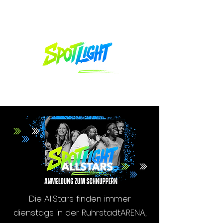
Die AllStars finden immer
dienstags in der RuhrstadtARENA,