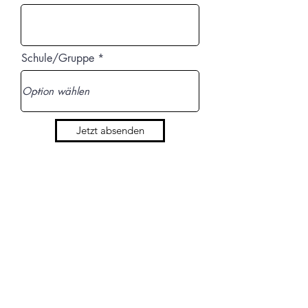
Schule/Gruppe
Jetzt absenden
أطفال سبوتلايت
قسم الموسيقى في WONDREAM EV
info@spotlight-kids.de
روهرشتات أرينا، شارع سودينجر ٥٦١أ، ٤٤٦٢٨
هيرنه، ألمانيا