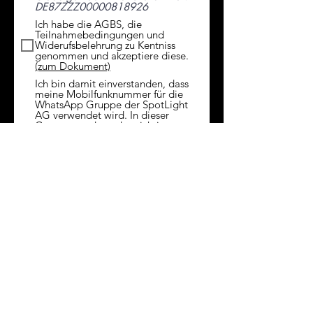
DE87ZZZ00000818926
Ich habe die AGBS, die
Teilnahmebedingungen und
Widerufsbelehrung zu Kentniss
genommen und akzeptiere diese.
(zum Dokument)
Ich bin damit einverstanden, dass
meine Mobilfunknummer für die
WhatsApp Gruppe der SpotLight
AG verwendet wird. In dieser
Gruppe werden sehr wichtige
Informationen zu Proben und
Konzerten kommuniziert sowie
digitales Übungsmaterial zur
Verfügung gestellt. (Falls dies nicht
gewünscht ist, können Sie direkt
austreten).
Ich bin damit einverstanden, dass
Bild-und Tonaufnahmen meines
Kindes im Zusammenhang mit dem
Wondream e. V. im Rahmen von
Proben, Konzerten, zu Werbe-und
Informationszwecken, sowie im
Zusammenhang mit
Berichterstattungen in gedruckter
Form, sowie in digitaler Form im
Internet (Youtube, Vimeo) öffentlich
genutzt werden dürfen. Durch diese