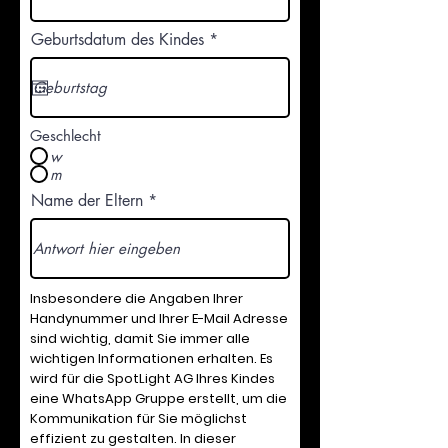
r
Geburtsdatum des Kindes
*
e
q
u
i
r
e
Geschlecht
d
w
m
Name der Eltern
Insbesondere die Angaben Ihrer
Handynummer und Ihrer E-Mail Adresse
sind wichtig, damit Sie immer alle
wichtigen Informationen erhalten. Es
wird für die SpotLight AG Ihres Kindes
eine WhatsApp Gruppe erstellt, um die
Kommunikation für Sie möglichst
effizient zu gestalten. In dieser