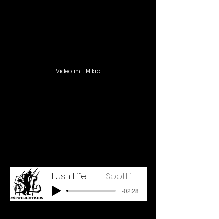
Video mit Mikro
Lush Life +2HT Playback
SpotLight Kids Übefile
-02:28