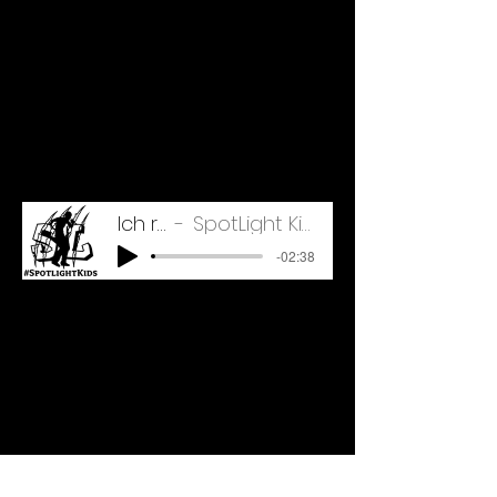
Ich renn
SpotLight Kids Übefile
-02:38