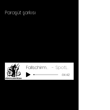
Paraşüt şarkısı
Fallschirmsong LANG Gesang
SpotLight Kids Übefile
-04:42