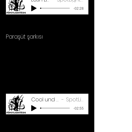
-02:28
Paraşüt şarkısı
Cool und Safe 2022_Master
SpotLight Kids Übefile
-02:55