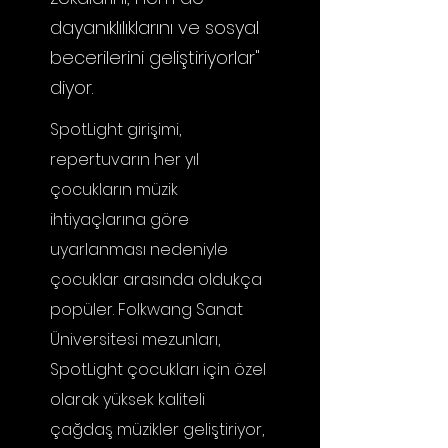
dayanıklılıklarını ve sosyal
becerilerini geliştiriyorlar"
diyor.
SpotLight girişimi,
repertuvarın her yıl
çocukların müzik
ihtiyaçlarına göre
uyarlanması nedeniyle
çocuklar arasında oldukça
popüler. Folkwang
Sanat
Üniversitesi mezunları,
SpotLight çocukları için özel
olarak yüksek kaliteli
çağdaş müzikler geliştiriyor,