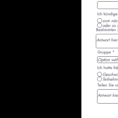
Ich kündige
zum näch
oder zu 
Bestimmten 
Gruppe
Ich hatte f
Geschwis
Teilnehm
Teilen Sie 