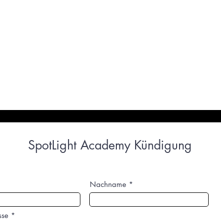
es
Neue Seite
Orada ol
Hakkımızda
H
SpotLight Academy Kündigung
Nachname
sse