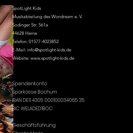
SpotLight Kids
Musikabteilung des Wondream e. V.
Sodinger Str. 561a
44628 Herne
Telefon: 01577-4023852
E-Mail: info@spotlight-kids.de
Website: www.spotlight-kids.de
Spendenkonto
Sparkasse Bochum
IBAN DE11 4305 000100034065 35
BIC WELADED1BOC
Geschäftsführung: