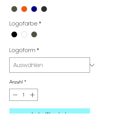
Logofarbe
*
Logoform
*
Anzahl
*
In den Warenkorb
In der Vorschau wird nur die Farbe der
Mütze angezeigt. Logofarbe und Form