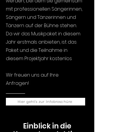
werden, bei dem sie gemeinsam
mit professionellen Sängerinnen,
Sängern und Tänzerinnen und
Tänzern auf der Bühne stehen.
Da wir das Musikpaket in diesem
Jahr erstmals anbieten, ist das
Paket und die Teilnahme in
diesem Projektjahr kostenlos
Wir freuen uns auf Ihre
Anfragen!
Hier geht's zur Infobroschüre
Einblick in die