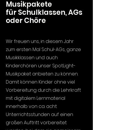
Musikpakete
für Schulklassen, AGs
oder Chöre
Wir freuen uns, in diesem Jahr
zum ersten Mal Schul-AGs, ganze
Musikklassen und auch
Kinderchören unser SpotLight-
Musikpaket anbieten zu können.
Damit können Kinder ohne viel
Vorbereitung durch die Lehrkraft
mit digitalem Lernmaterial
innerhalb von ca. acht
Unterrichtsstunden auf einen
großen Auftritt vorbereitet