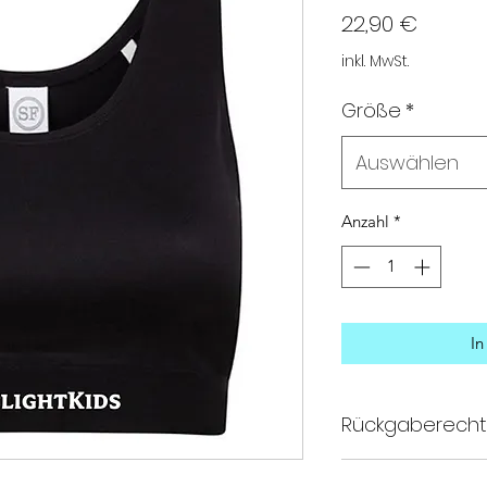
Preis
22,90 €
inkl. MwSt.
Größe
*
Auswählen
Anzahl
*
In
Rückgaberechtl
Wir möchten, dass S