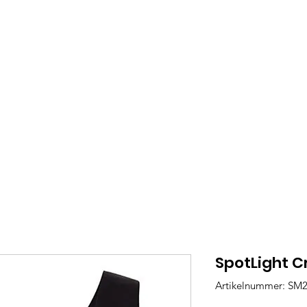
er uns
Anmeldung Unlimited
Musik
Mu
SpotLight C
Artikelnummer: SM