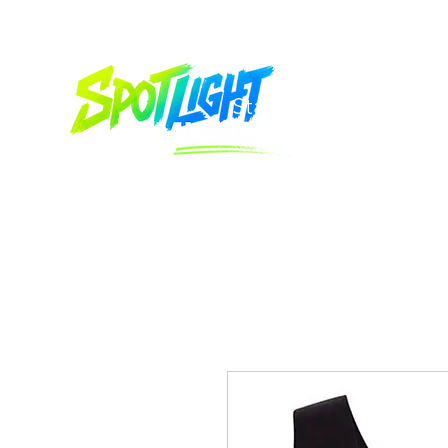
Start
Sei dabei
Üb