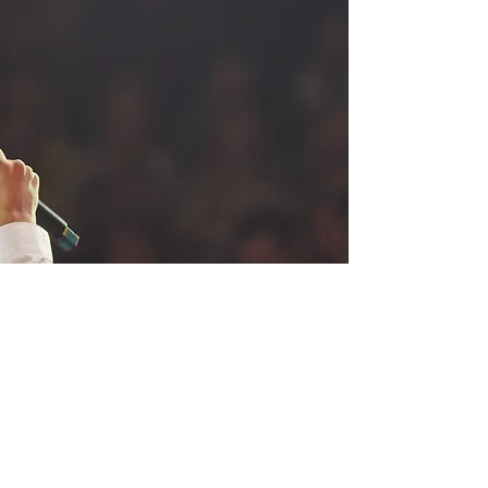
SPOTLIGHT KIDS
MUSIKABTEILUNG DES WONDREAM
E. V.
info@spotlight-kids.de
RuhrstadtARENA, Sodinger Str. 561a, 44628