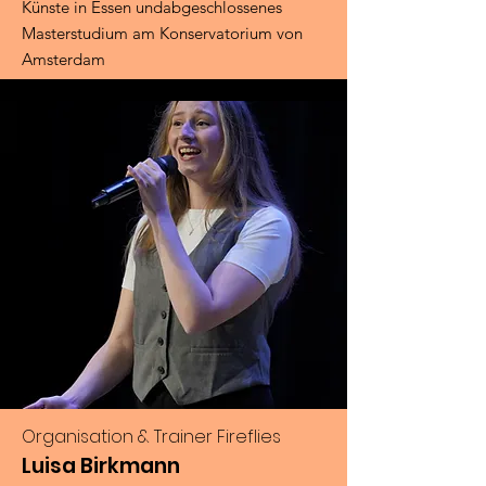
Künste in Essen und
abgeschlossenes
Masterstudium am Konservatorium von
Amsterdam
Organisation & Trainer Fireflies
Luisa Birkmann