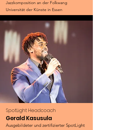
Jazzkomposition an der Folkwang
Universität der Künste in Essen
SpotLight Headcoach
Gerald Kasusula
Ausgebildeter und zertifizierter SpotLight