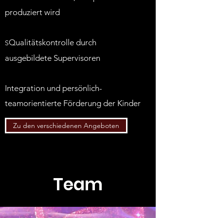
produziert wird
Qualitätskontrolle durch
S
ausgebildete Supervisoren
I
ntegration und persönlich-
teamorientier
te
Förderung der Kinder
Zu den verschiedenen Angeboten
Team